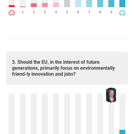
1
2
3
4
5
6
7
8
9
3. Should the EU, in the interest of future
generations, primarily focus on environmentally
friend-ly innovation and jobs?