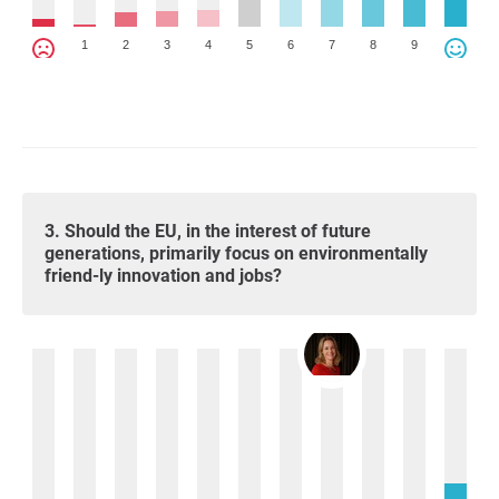
1
2
3
4
5
6
7
8
9
3. Should the EU, in the interest of future
generations, primarily focus on environmentally
friend-ly innovation and jobs?