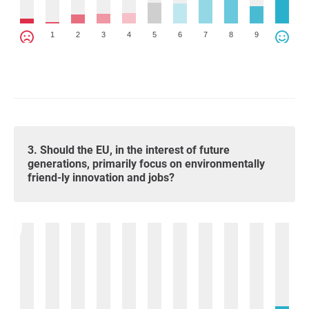
1
2
3
4
5
6
7
8
9
3. Should the EU, in the interest of future
generations, primarily focus on environmentally
friend-ly innovation and jobs?