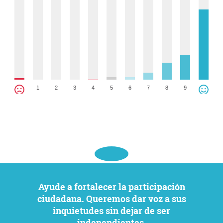
1
2
3
4
5
6
7
8
9
Ayude a fortalecer la participación
ciudadana. Queremos dar voz a sus
inquietudes sin dejar de ser
independientes.