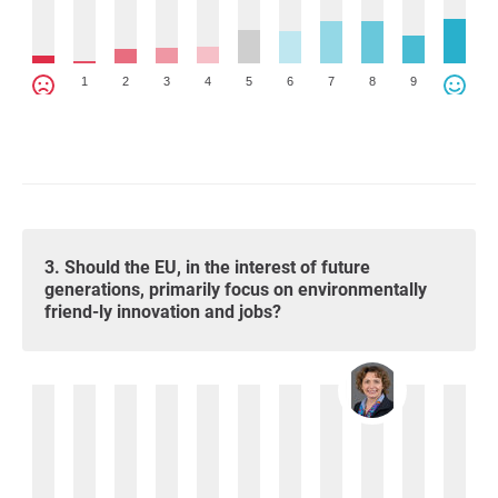
1
2
3
4
5
6
7
8
9
3. Should the EU, in the interest of future
generations, primarily focus on environmentally
friend-ly innovation and jobs?