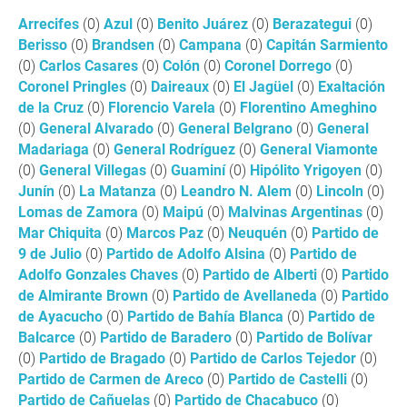
Arrecifes
(0)
Azul
(0)
Benito Juárez
(0)
Berazategui
(0)
Berisso
(0)
Brandsen
(0)
Campana
(0)
Capitán Sarmiento
(0)
Carlos Casares
(0)
Colón
(0)
Coronel Dorrego
(0)
Coronel Pringles
(0)
Daireaux
(0)
El Jagüel
(0)
Exaltación
de la Cruz
(0)
Florencio Varela
(0)
Florentino Ameghino
(0)
General Alvarado
(0)
General Belgrano
(0)
General
Madariaga
(0)
General Rodríguez
(0)
General Viamonte
(0)
General Villegas
(0)
Guaminí
(0)
Hipólito Yrigoyen
(0)
Junín
(0)
La Matanza
(0)
Leandro N. Alem
(0)
Lincoln
(0)
Lomas de Zamora
(0)
Maipú
(0)
Malvinas Argentinas
(0)
Mar Chiquita
(0)
Marcos Paz
(0)
Neuquén
(0)
Partido de
9 de Julio
(0)
Partido de Adolfo Alsina
(0)
Partido de
Adolfo Gonzales Chaves
(0)
Partido de Alberti
(0)
Partido
de Almirante Brown
(0)
Partido de Avellaneda
(0)
Partido
de Ayacucho
(0)
Partido de Bahía Blanca
(0)
Partido de
Balcarce
(0)
Partido de Baradero
(0)
Partido de Bolívar
(0)
Partido de Bragado
(0)
Partido de Carlos Tejedor
(0)
Partido de Carmen de Areco
(0)
Partido de Castelli
(0)
Partido de Cañuelas
(0)
Partido de Chacabuco
(0)