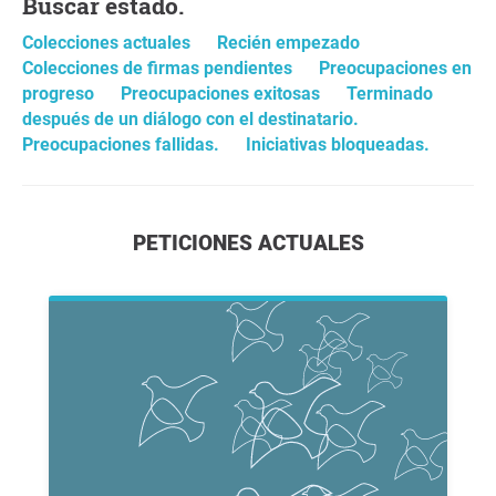
Buscar estado.
Colecciones actuales
Recién empezado
Colecciones de firmas pendientes
Preocupaciones en
progreso
Preocupaciones exitosas
Terminado
después de un diálogo con el destinatario.
Preocupaciones fallidas.
Iniciativas bloqueadas.
PETICIONES ACTUALES