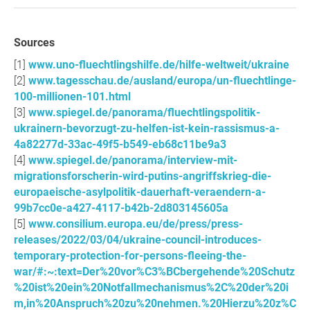
Sources
www.uno-fluechtlingshilfe.de/hilfe-weltweit/ukraine
www.tagesschau.de/ausland/europa/un-fluechtlinge-
100-millionen-101.html
www.spiegel.de/panorama/fluechtlingspolitik-
ukrainern-bevorzugt-zu-helfen-ist-kein-rassismus-a-
4a82277d-33ac-49f5-b549-eb68c11be9a3
www.spiegel.de/panorama/interview-mit-
migrationsforscherin-wird-putins-angriffskrieg-die-
europaeische-asylpolitik-dauerhaft-veraendern-a-
99b7cc0e-a427-4117-b42b-2d803145605a
www.consilium.europa.eu/de/press/press-
releases/2022/03/04/ukraine-council-introduces-
temporary-protection-for-persons-fleeing-the-
war/#:~:text=Der%20vor%C3%BCbergehende%20Schutz
%20ist%20ein%20Notfallmechanismus%2C%20der%20i
m,in%20Anspruch%20zu%20nehmen.%20Hierzu%20z%C