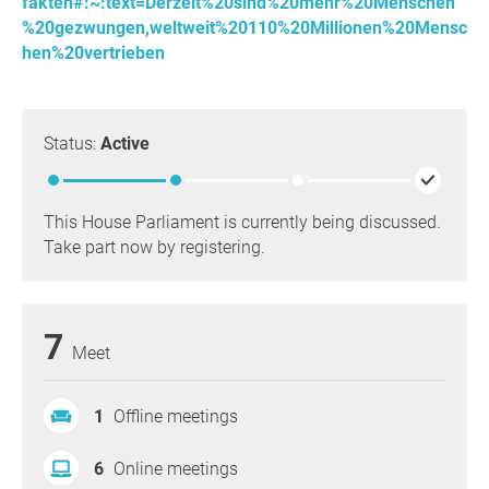
fakten#:~:text=Derzeit%20sind%20mehr%20Menschen
%20gezwungen,weltweit%20110%20Millionen%20Mensc
hen%20vertrieben
Status:
Active
This House Parliament is currently being discussed.
Take part now by registering.
7
Meet
1
Offline meetings
6
Online meetings