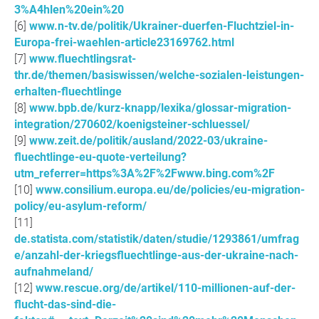
3%A4hlen%20ein%20
www.n-tv.de/politik/Ukrainer-duerfen-Fluchtziel-in-
Europa-frei-waehlen-article23169762.html
www.fluechtlingsrat-
thr.de/themen/basiswissen/welche-sozialen-leistungen-
erhalten-fluechtlinge
www.bpb.de/kurz-knapp/lexika/glossar-migration-
integration/270602/koenigsteiner-schluessel/
www.zeit.de/politik/ausland/2022-03/ukraine-
fluechtlinge-eu-quote-verteilung?
utm_referrer=https%3A%2F%2Fwww.bing.com%2F
www.consilium.europa.eu/de/policies/eu-migration-
policy/eu-asylum-reform/
de.statista.com/statistik/daten/studie/1293861/umfrag
e/anzahl-der-kriegsfluechtlinge-aus-der-ukraine-nach-
aufnahmeland/
www.rescue.org/de/artikel/110-millionen-auf-der-
flucht-das-sind-die-