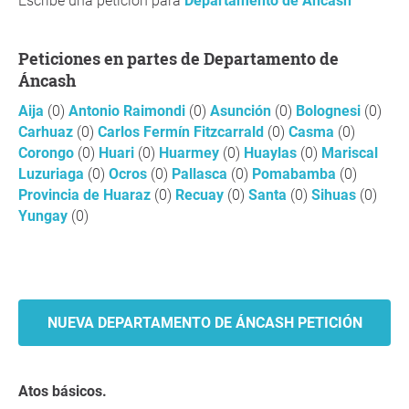
Escribe una petición para
Departamento de Áncash
Peticiones en partes de Departamento de
Áncash
Aija
(0)
Antonio Raimondi
(0)
Asunción
(0)
Bolognesi
(0)
Carhuaz
(0)
Carlos Fermín Fitzcarrald
(0)
Casma
(0)
Corongo
(0)
Huari
(0)
Huarmey
(0)
Huaylas
(0)
Mariscal
Luzuriaga
(0)
Ocros
(0)
Pallasca
(0)
Pomabamba
(0)
Provincia de Huaraz
(0)
Recuay
(0)
Santa
(0)
Sihuas
(0)
Yungay
(0)
NUEVA DEPARTAMENTO DE ÁNCASH PETICIÓN
Atos básicos.