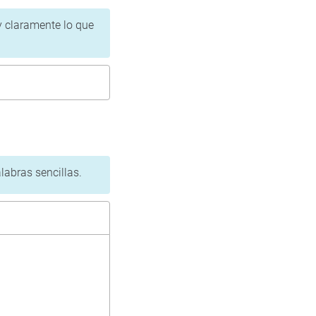
 y claramente lo que
labras sencillas.