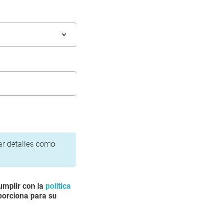
gar detalles como
umplir con la
política
porciona para su