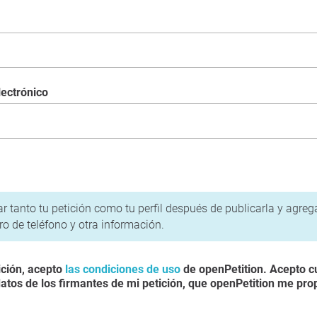
lectrónico
política de privacidad
r tanto tu petición como tu perfil después de publicarla y agre
o de teléfono y otra información.
ición, acepto
las condiciones de uso
de openPetition. Acepto c
atos de los firmantes de mi petición, que openPetition me pro