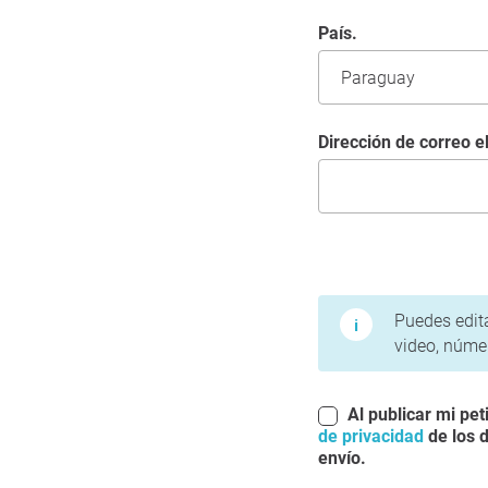
País.
Dirección de correo e
Condiciones de uso y 
Puedes edita
video, númer
Al publicar mi pet
de privacidad
de los d
envío.