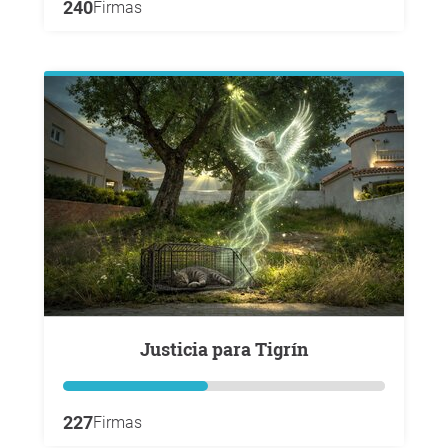
240
Firmas
Justicia para Tigrín
227
Firmas