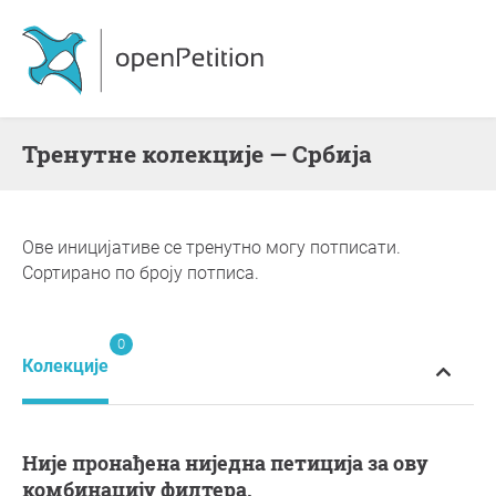
Тренутне колекције — Србија
Ове иницијативе се тренутно могу потписати.
Сортирано по броју потписа.
0
Колекције
Није пронађена ниједна петиција за ову
комбинацију филтера.