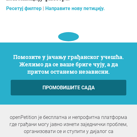
Ресетуј филтер
|
Направите нову петицију.
Помозите у јачању грађанског учешћа.
Желимо да се ваше бриге чују, а да
притом останемо независни.
ПРОМОВИШИТЕ САДА
openPetition је бесплатна и непрофитна платформа
где грађани могу јавно изнети заједнички проблем,
организовати се и ступити у дијалог са