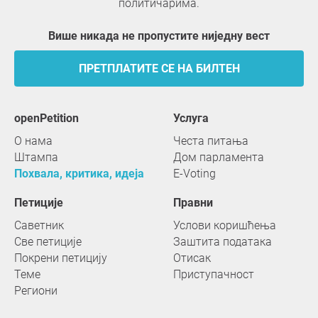
политичарима.
Више никада не пропустите ниједну вест
ПРЕТПЛАТИТЕ СЕ НА БИЛТЕН
openPetition
услуга
О нама
Честа питања
Штампа
Дом парламента
Похвала, критика, идеја
E-Voting
Петиције
Правни
Саветник
Услови коришћења
Све петиције
Заштита података
Покрени петицију
Отисак
Теме
Приступачност
Региони