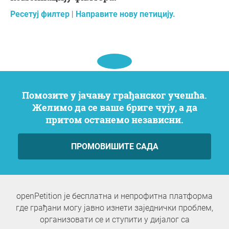
Ресетуј филтер
|
Направите нову петицију.
Помозите у јачању грађанског учешћа.
Желимо да се ваше бриге чују, а да
притом останемо независни.
ПРОМОВИШИТЕ САДА
openPetition је бесплатна и непрофитна платформа
где грађани могу јавно изнети заједнички проблем,
организовати се и ступити у дијалог са