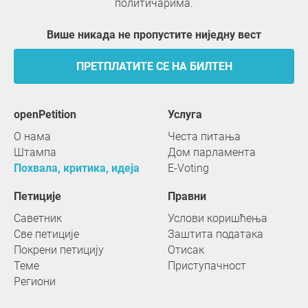
политичарима.
Више никада не пропустите ниједну вест
ПРЕТПЛАТИТЕ СЕ НА БИЛТЕН
openPetition
услуга
О нама
Честа питања
Штампа
Дом парламента
Похвала, критика, идеја
E-Voting
Петиције
Правни
Саветник
Услови коришћења
Све петиције
Заштита података
Покрени петицију
Отисак
Теме
Приступачност
Региони