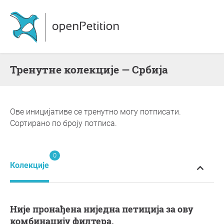
Тренутне колекције — Србија
Ове иницијативе се тренутно могу потписати.
Сортирано по броју потписа.
0
Колекције
Није пронађена ниједна петиција за ову
комбинацију филтера.