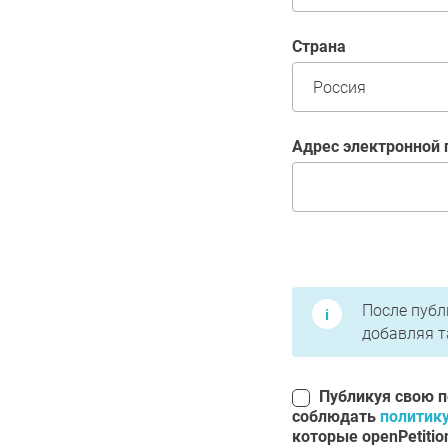
страна
Адрес электронной
Условия использова
После публ
добавляя т
Публикуя свою 
соблюдать
политик
которые openPetitio