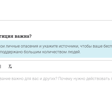
етиция важна?
ои личные опасения и укажите источники, чтобы ваше бес
 поддержано большим количеством людей.