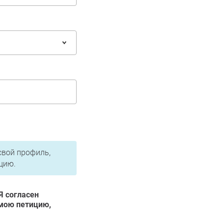
свой профиль,
цию.
 Я согласен
мою петицию,