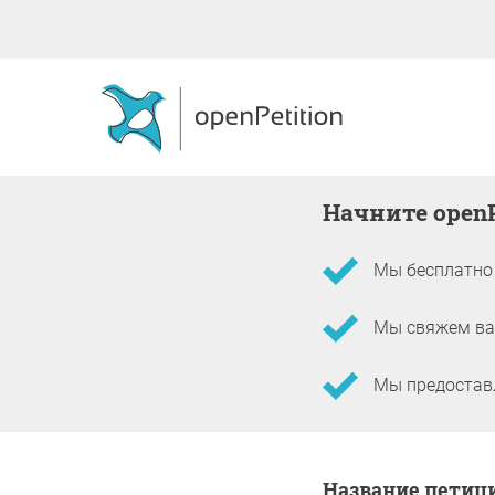
Начните open
Мы бесплатно 
Мы свяжем вас
Мы предоставл
Информация о пети
Название петиц