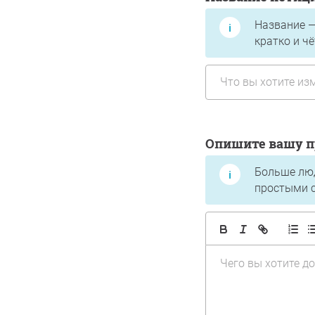
Название —
кратко и ч
Опишите вашу 
Больше люд
простыми 