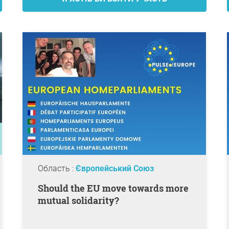
Область :
Європейський Союз
Should the EU move towards more
mutual solidarity?