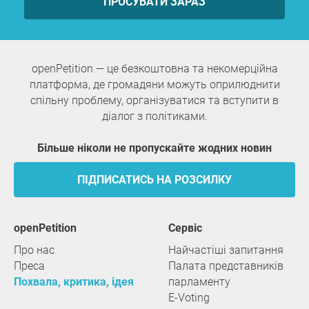
ПРОСУВАТИ ЗАРАЗ
openPetition — це безкоштовна та некомерційна
платформа, де громадяни можуть оприлюднити
спільну проблему, організуватися та вступити в
діалог з політиками.
Більше ніколи не пропускайте жодних новин
ПІДПИСАТИСЬ НА РОЗСИЛКУ
openPetition
сервіс
Про нас
Найчастіші запитання
Преса
Палата представників
Похвала, критика, ідея
парламенту
E-Voting