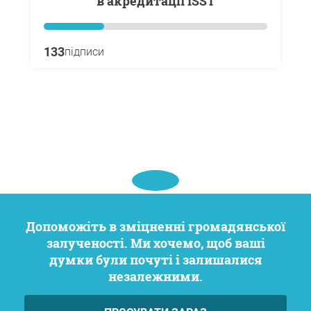
в акредитації ISST
133
підписи
Допоможіть в зміцненні громадянської
залученості. Ми хочемо, щоб ваші
думки були почуті і залишалися
незалежними.