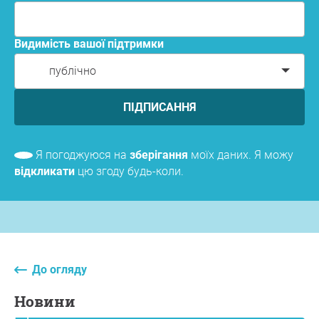
Видимість вашої підтримки
публічно
ПІДПИСАННЯ
Я погоджуюся на
зберігання
моїх даних. Я можу
відкликати
цю згоду будь-коли.
До огляду
новини