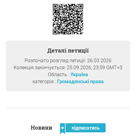
звіту;
— відсутність інформації щодо подальшої долі
проєкту Кримінального кодексу;
— обмежена публічність процесу роботи над
системним нормативним актом.
З огляду на те, що реформа здійснювалася в
контексті євроінтеграційних зобов’язань України, за
деталі петиції
участі міжнародних експертів та в рамках програм,
що фінансуються, зокрема, за рахунок коштів
Розпочато розгляд петиції: 26.03.2026
платників податків країн Європейського Союзу,
Колекція закінчується: 25.09.2026, 23:59 GMT+3
особливого значення набуває питання прозорості та
Область :
Україна
підзвітності цього процесу.
категорія :
Громадянські права
Станом на сьогодні відсутня публічно доступна
узагальнена інформація про результати багаторічної
роботи над проєктом нового Кримінального кодексу
України та подальше використання напрацьованих
матеріалів.
У цьому контексті постає питання ефективності
реалізації реформи, а також належного виконання
новини
підписатись
Україною зобов’язань щодо забезпечення відкритості,