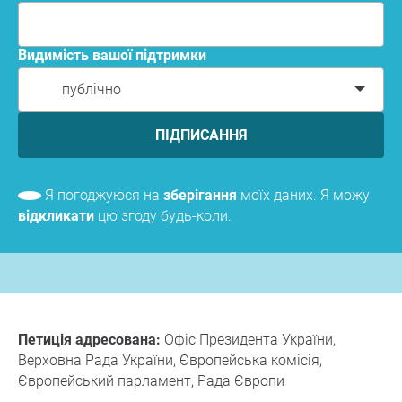
Видимість вашої підтримки
публічно
ПІДПИСАННЯ
Я погоджуюся на
зберігання
моїх даних. Я можу
відкликати
цю згоду будь-коли.
Петиція адресована:
Офіс Президента України,
Верховна Рада України, Європейська комісія,
Європейський парламент, Рада Європи