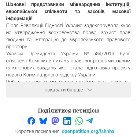
Шановні представники міжнародних інституцій,
європейської спільноти та засобів масової
інформації!
Після Революції Гідності Україна задекларувала курс
на утвердження верховенства права, захист прав
людини та інтеграцію до європейського правового
простору.
Указом Президента України №584/2019 було
створено Комісію з питань правової реформи, одним
із ключових завдань якої стала підготовка проєкту
нового Кримінального кодексу України.
Робота над проєктом тривала майже шість років та,
за наявною інформацією, була завершена. Водночас
показати більше
станом на сьогодні відповідний нормативно-
правовий акт не ухвалено, а узагальнена інформація
Поділитися петицією
про результати роботи Комісії відсутня у публічному
доступі.
Обставини, що потребують уваги:
— відсутність офіційно оприлюдненого підсумкового
Коротке посилання:
openpetition.org/!shhhx