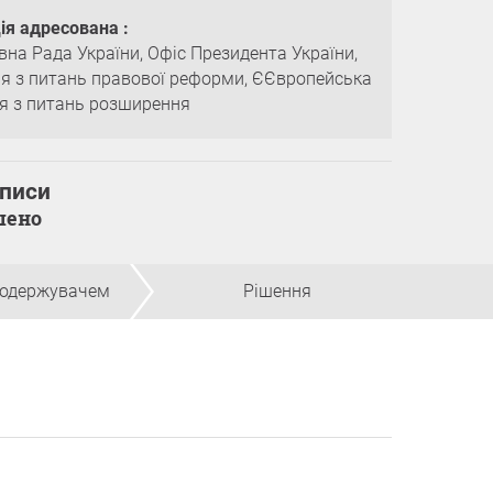
ія адресована :
вна Рада України, Офіс Президента України,
ія з питань правової реформи, ЄЄвропейська
ія з питань розширення
дписи
ршено
з одержувачем
Рішення