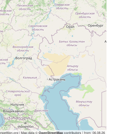
npetition.org | Map data ©
contributors | from: 06.08.26
OpenStreetMap