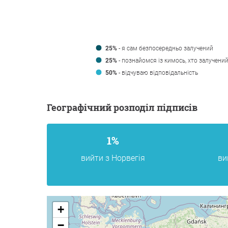
25%
- я сам безпосередньо залучений
25%
- познайомся із кимось, хто залучени
50%
- відчуваю відповідальність
Географічний розподіл підписів
1%
вийти з Норвегія
ви
+
−