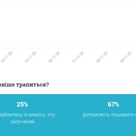
16.11.25
17.11.25
18.11.25
19.11.25
14.11.25
15.11.25
ірніше трапиться?
25%
67%
айомтесь із кимось, хто
допоможіть поширити 
залучений