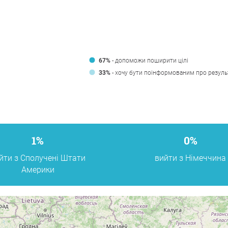
й
67%
- допоможи поширити цілі
33%
- хочу бути поінформованим про резуль
1%
0%
йти з Сполучені Штати
вийти з Німеччина
Америки