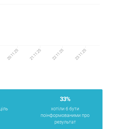
23.11.25
20.11.25
21.11.25
22.11.25
33%
ціль
хотіли б бути
поінформованими про
результат