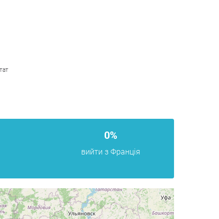
тат
0%
вийти з Франція