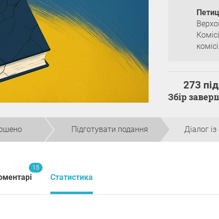
Петиц
Верхо
Коміс
коміс
273 пі
Збір заве
ершено
Підготувати подання
Діалог і
15
оментарі
Статистика