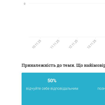
0
10.11.25
11.11.25
12.11.25
13.11.25
Приналежність до теми. Що найімов
50%
відчуйте себе відповідальним
позн