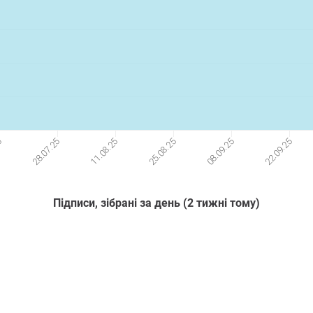
22.09.25
5
08.09.25
25.08.25
11.08.25
28.07.25
Підписи, зібрані за день (2 тижні тому)