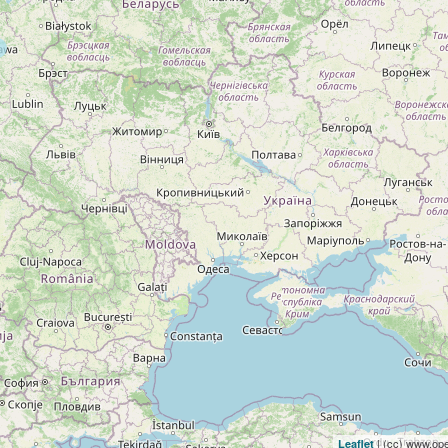
| (cc) www.ope
Leaflet