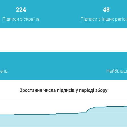
224
48
Підписи з Україна
Підписи з інших регіо
день
Найбільше
Зростання числа підписів у періоді збору