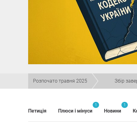
Розпочато травня 2025
Збір зав
1
1
Петиція
Плюси і мінуси
Новини
К