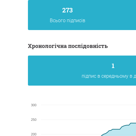
273
Всього підписів
хронологічна послідовність
1
підпис в середньому в 
300
250
200