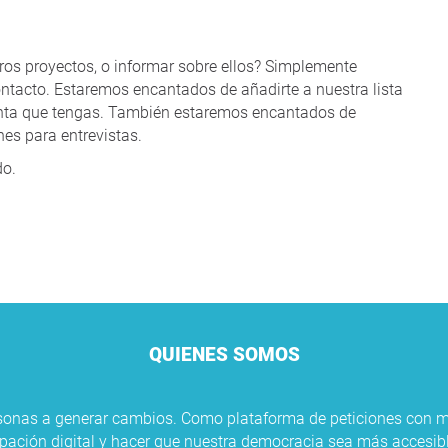
ros proyectos, o informar sobre ellos? Simplemente
ontacto. Estaremos encantados de añadirte a nuestra lista
unta que tengas. También estaremos encantados de
es para entrevistas.
do.
QUIENES SOMOS
sonas a generar cambios. Como plataforma de peticiones con m
cipación digital y hacer que nuestra democracia sea más accesib