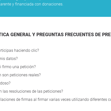
sparente y financiada con donaciones.
ÍTICA GENERAL Y PREGUNTAS FRECUENTES DE PR
articipas haciendo clic?
mis datos?
 firmo una petición?
n son peticiones reales?
dudoso?
n las resoluciones de las peticiones?
aciones de firmas al firmar varias veces utilizando diferentes c