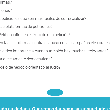
firmas?
ciones?
s peticiones que son más fáciles de comercializar?
das plataformas de peticiones?
ition influir en el éxito de una petición?
en las plataformas contra el abuso en las campañas electorales
 pierden importancia cuando también hay muchas irrelevantes?
nea directamente democráticas?
delo de negocio orientado al lucro?
ación ciudadana. Queremos dar voz a sus inquietudes 