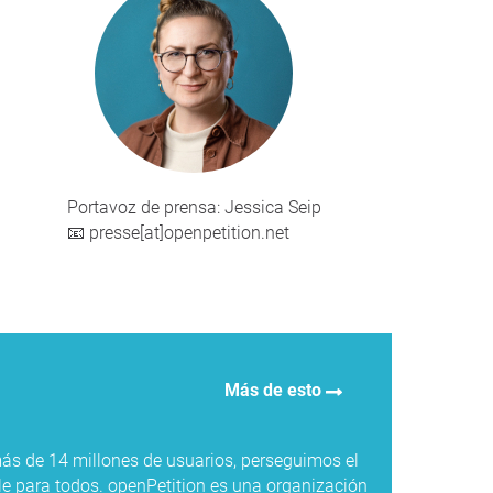
Portavoz de prensa: Jessica Seip
📧 presse[at]openpetition.net
Más de esto
ás de 14 millones de usuarios, perseguimos el
le para todos. openPetition es una organización