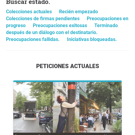
Buscar estado.
Colecciones actuales
Recién empezado
Colecciones de firmas pendientes
Preocupaciones en
progreso
Preocupaciones exitosas
Terminado
después de un diálogo con el destinatario.
Preocupaciones fallidas.
Iniciativas bloqueadas.
PETICIONES ACTUALES