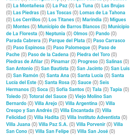
(0)
La Montañesa
(0)
La Paz
(0)
La Tuna
(0)
Las Brujas
(0)
Las Piedras
(0)
Las Toscas
(0)
Lomas de La Tahona
(0)
Los Cerrillos
(0)
Los Titanes
(0)
Marindia
(0)
Migues
(0)
Montes
(0)
Municipio de Barros Blancos
(0)
Municipio
de La Floresta
(0)
Neptunia
(0)
Olmos
(0)
Pando
(0)
Parada Cabrera
(0)
Parque del Plata
(0)
Paso Carrasco
(0)
Paso Espinosa
(0)
Paso Palomeque
(0)
Paso de
Pache
(0)
Paso de la Cadena
(0)
Piedra del Toro
(0)
Piedras de Afilar
(0)
Pinamar
(0)
Progreso
(0)
Salinas
(0)
San Antonio
(0)
San Bautista
(0)
San Jacinto
(0)
San Luis
(0)
San Ramón
(0)
Santa Ana
(0)
Santa Lucía
(0)
Santa
Lucía del Este
(0)
Santa Rosa
(0)
Sauce
(0)
Seis
Hermanos
(0)
Soca
(0)
Sofía Santos
(0)
Tala
(0)
Tapia
(0)
Toledo
(0)
Totoral del Sauce
(0)
Viejo Molino San
Bernardo
(0)
Villa Arejo
(0)
Villa Argentina
(0)
Villa
Crespo y San Andrés
(0)
Villa Encantada
(0)
Villa
Felicidad
(0)
Villa Hadita
(0)
Villa Instituto Adventista
(0)
Villa Juana
(0)
Villa Paz S.A.
(0)
Villa Porvenir
(0)
Villa
San Cono
(0)
Villa San Felipe
(0)
Villa San José
(0)