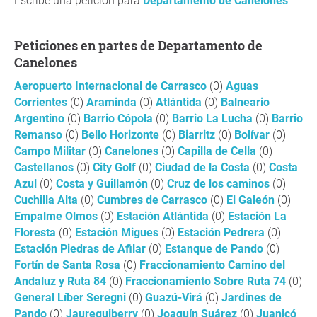
Escribe una petición para
Departamento de Canelones
Peticiones en partes de Departamento de
Canelones
Aeropuerto Internacional de Carrasco
(0)
Aguas
Corrientes
(0)
Araminda
(0)
Atlántida
(0)
Balneario
Argentino
(0)
Barrio Cópola
(0)
Barrio La Lucha
(0)
Barrio
Remanso
(0)
Bello Horizonte
(0)
Biarritz
(0)
Bolívar
(0)
Campo Militar
(0)
Canelones
(0)
Capilla de Cella
(0)
Castellanos
(0)
City Golf
(0)
Ciudad de la Costa
(0)
Costa
Azul
(0)
Costa y Guillamón
(0)
Cruz de los caminos
(0)
Cuchilla Alta
(0)
Cumbres de Carrasco
(0)
El Galeón
(0)
Empalme Olmos
(0)
Estación Atlántida
(0)
Estación La
Floresta
(0)
Estación Migues
(0)
Estación Pedrera
(0)
Estación Piedras de Afilar
(0)
Estanque de Pando
(0)
Fortín de Santa Rosa
(0)
Fraccionamiento Camino del
Andaluz y Ruta 84
(0)
Fraccionamiento Sobre Ruta 74
(0)
General Líber Seregni
(0)
Guazú-Virá
(0)
Jardines de
Pando
(0)
Jaureguiberry
(0)
Joaquín Suárez
(0)
Juanicó