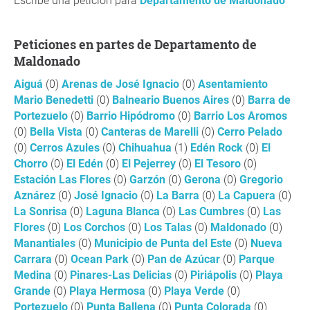
Escribe una petición para
Departamento de Maldonado
Peticiones en partes de Departamento de
Maldonado
Aiguá
(0)
Arenas de José Ignacio
(0)
Asentamiento
Mario Benedetti
(0)
Balneario Buenos Aires
(0)
Barra de
Portezuelo
(0)
Barrio Hipódromo
(0)
Barrio Los Aromos
(0)
Bella Vista
(0)
Canteras de Marelli
(0)
Cerro Pelado
(0)
Cerros Azules
(0)
Chihuahua
(1)
Edén Rock
(0)
El
Chorro
(0)
El Edén
(0)
El Pejerrey
(0)
El Tesoro
(0)
Estación Las Flores
(0)
Garzón
(0)
Gerona
(0)
Gregorio
Aznárez
(0)
José Ignacio
(0)
La Barra
(0)
La Capuera
(0)
La Sonrisa
(0)
Laguna Blanca
(0)
Las Cumbres
(0)
Las
Flores
(0)
Los Corchos
(0)
Los Talas
(0)
Maldonado
(0)
Manantiales
(0)
Municipio de Punta del Este
(0)
Nueva
Carrara
(0)
Ocean Park
(0)
Pan de Azúcar
(0)
Parque
Medina
(0)
Pinares-Las Delicias
(0)
Piriápolis
(0)
Playa
Grande
(0)
Playa Hermosa
(0)
Playa Verde
(0)
Portezuelo
(0)
Punta Ballena
(0)
Punta Colorada
(0)