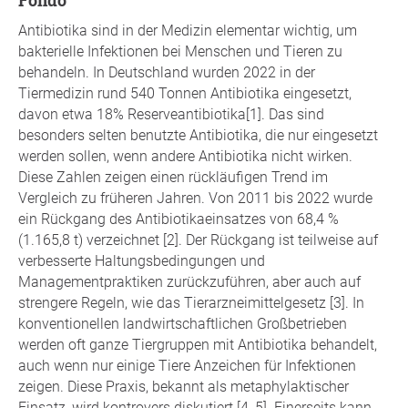
fondo
Antibiotika sind in der Medizin elementar wichtig, um
bakterielle Infektionen bei Menschen und Tieren zu
behandeln. In Deutschland wurden 2022 in der
Tiermedizin rund 540 Tonnen Antibiotika eingesetzt,
davon etwa 18% Reserveantibiotika[1]. Das sind
besonders selten benutzte Antibiotika, die nur eingesetzt
werden sollen, wenn andere Antibiotika nicht wirken.
Diese Zahlen zeigen einen rückläufigen Trend im
Vergleich zu früheren Jahren. Von 2011 bis 2022 wurde
ein Rückgang des Antibiotikaeinsatzes von 68,4 %
(1.165,8 t) verzeichnet [2]. Der Rückgang ist teilweise auf
verbesserte Haltungsbedingungen und
Managementpraktiken zurückzuführen, aber auch auf
strengere Regeln, wie das Tierarzneimittelgesetz [3]. In
konventionellen landwirtschaftlichen Großbetrieben
werden oft ganze Tiergruppen mit Antibiotika behandelt,
auch wenn nur einige Tiere Anzeichen für Infektionen
zeigen. Diese Praxis, bekannt als metaphylaktischer
Einsatz, wird kontrovers diskutiert [4, 5]. Einerseits kann