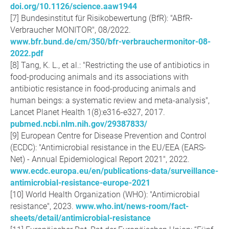
doi.org/10.1126/science.aaw1944
Bundesinstitut für Risikobewertung (BfR): "ABfR-
Verbraucher MONITOR", 08/2022.
www.bfr.bund.de/cm/350/bfr-verbrauchermonitor-08-
2022.pdf
Tang, K. L., et al.: "Restricting the use of antibiotics in
food-producing animals and its associations with
antibiotic resistance in food-producing animals and
human beings: a systematic review and meta-analysis",
Lancet Planet Health 1(8):e316-e327, 2017.
pubmed.ncbi.nlm.nih.gov/29387833/
European Centre for Disease Prevention and Control
(ECDC): "Antimicrobial resistance in the EU/EEA (EARS-
Net) - Annual Epidemiological Report 2021", 2022.
www.ecdc.europa.eu/en/publications-data/surveillance-
antimicrobial-resistance-europe-2021
World Health Organization (WHO): "Antimicrobial
resistance", 2023.
www.who.int/news-room/fact-
sheets/detail/antimicrobial-resistance