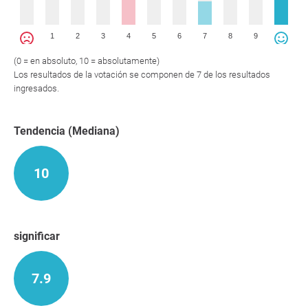
1
2
3
4
5
6
7
8
9
(0 = en absoluto, 10 = absolutamente)
Los resultados de la votación se componen de 7 de los resultados
ingresados.
Tendencia (Mediana)
10
significar
7.9