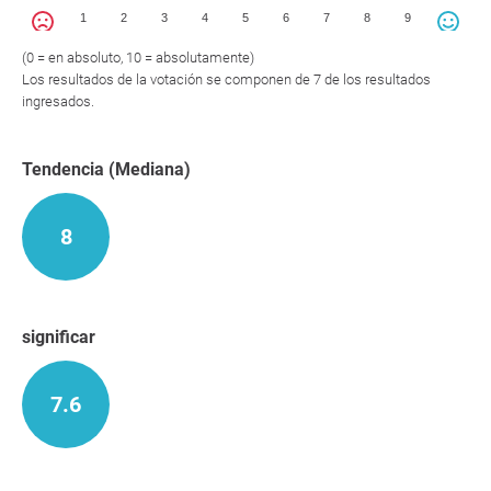
1
2
3
4
5
6
7
8
9
(0 = en absoluto, 10 = absolutamente)
Los resultados de la votación se componen de 7 de los resultados
ingresados.
Tendencia (Mediana)
8
significar
7.6