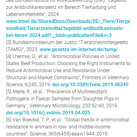
des Bundesinstituts für Risikobewertung (BfR): "Lagebild
zur Antibiotikaresistenz im Bereich Tierhaltung und
Lebensmittelkette", 2024.
www.bmel.de/SharedDocs/Downloads/DE/_Tiere/Tierge
sundheit/Tierarzneimittel/lagebild-antibiotikaeinsatz-
bei-tieren-2024.pdf?__blob=publicationFile&v=3
Bundesministerium der Justiz: "Tierarzneimittelgesetz
(TAMG)", 2023.
www.gesetze-im-internet.de/tamg/
Lhermie, G., et al.: "Antimicrobial Policies in United
States Beef Production: Choosing the Right Instruments to
Reduce Antimicrobial Use and Resistance Under
Structural and Market Constraints", Frontiers in Veterinary
Science, 6:245, 2019.
doi.org/10.3389/fvets.2019.00245
Merle, R., et al.: "Prevalence of Multiresistant
Pathogens in Faecal Samples from Slaughter Pigs in
Germany", Veterinary Microbiology, 233:52-60, 2019.
doi.org/10.1016/j.vetmic.2019.04.025
Van Boeckel, T. P., et al.: "Global trends in antimicrobial
resistance in animals in low- and middle-income
countries", Science, 365(6459):eaaw1944, 2019.