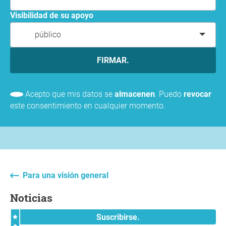
Visibilidad de su apoyo
público
FIRMAR.
Acepto que mis datos se
almacenen
. Puedo
revocar
este consentimiento en cualquier momento.
Para una visión general
Noticias
Suscribirse.