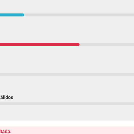
álidos
itada.