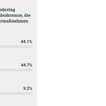
denbremse, die
kturmaßnahmen
44.1%
44.7%
9.2%