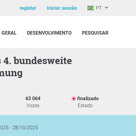
registar
Iniciar sessão
PT
O GERAL
DESENVOLVIMENTO
PESQUISAR
mung
63 064
finalizado
Vozes
Estado
025 - 28/10/2025