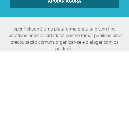
APOIAR AGORA
openPetition é uma plataforma gratuita e sem fins
lucrativos onde os cidadãos podem tornar públicas uma
preocupação comum, organizar-se e dialogar com os
políticos.
Nunca mais perca nenhuma notícia
SUBSCREVER A NEWSLETTER
openPetition
serviço
Acerca de nós
Perguntas frequentes
Imprensa
Parlamento da Câmara
Elogios, críticas, ideias
E-Voting