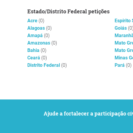
Estado/Distrito Federal petições
Acre
(0)
Espírito
Alagoas
(0)
Goiás
(0
Amapá
(0)
Maranh
Amazonas
(0)
Mato Gr
Bahia
(0)
Mato Gr
Ceará
(0)
Minas G
Distrito Federal
(0)
Pará
(0)
Ajude a fortalecer a participaçã