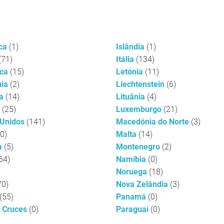
ica
(1)
Islândia
(1)
(71)
Itália
(134)
rca
(15)
Letónia
(11)
uia
(2)
Liechtenstein
(6)
ia
(14)
Lituânia
(4)
a
(25)
Luxemburgo
(21)
 Unidos
(141)
Macedónia do Norte
(3)
(0)
Malta
(14)
ia
(5)
Montenegro
(2)
64)
Namíbia
(0)
Noruega
(18)
70)
Nova Zelândia
(3)
(55)
Panamá
(0)
s Cruces
(0)
Paraguai
(0)