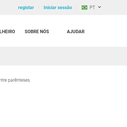
registar
Iniciar sessão
PT
LHEIRO
SOBRE NÓS
AJUDAR
ntre parênteses.