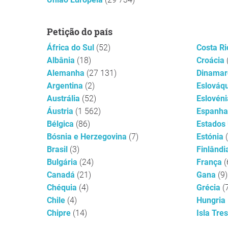
Petição do país
África do Sul
(52)
Costa R
Albânia
(18)
Croácia
Alemanha
(27 131)
Dinama
Argentina
(2)
Eslováq
Austrália
(52)
Eslovén
Áustria
(1 562)
Espanh
Bélgica
(86)
Estados
Bósnia e Herzegovina
(7)
Estónia
Brasil
(3)
Finlând
Bulgária
(24)
França
(
Canadá
(21)
Gana
(9)
Chéquia
(4)
Grécia
(
Chile
(4)
Hungria
Chipre
(14)
Isla Tre