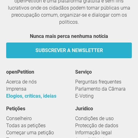
openPetition é uma plataforma gratuita e sem fins
lucrativos onde os cidadãos podem tornar públicas uma
preocupação comum, organizar-se e dialogar com os
políticos.
Nunca mais perca nenhuma notícia
SUBSCREVER A NEWSLETTER
openPetition
serviço
Acerca de nós
Perguntas frequentes
Imprensa
Parlamento da Câmara
Elogios, críticas, ideias
E-Voting
Petições
Jurídico
Conselheiro
Condições de uso
Todas as petições
Protecção de dados
Começar uma petição
Informação legal