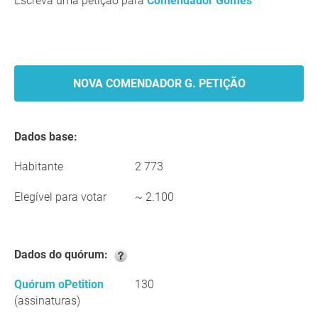
Escreva uma petição para
Comendador Gomes
NOVA COMENDADOR G. PETIÇÃO
Dados base:
Habitante
2 773
Elegível para votar
~ 2.100
Dados do quórum:
Quórum oPetition
130
(assinaturas)