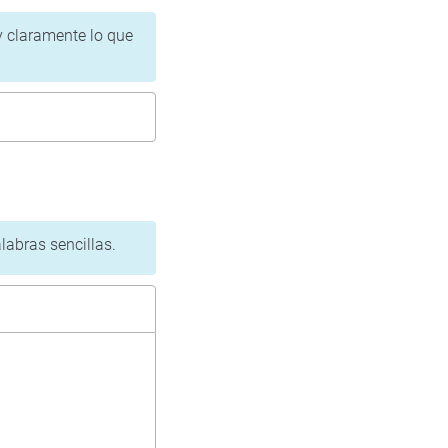
 y claramente lo que
labras sencillas.