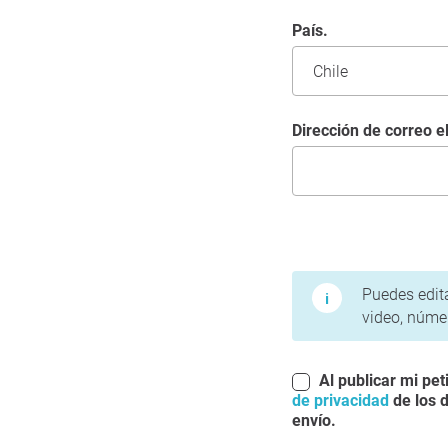
País.
Dirección de correo e
Condiciones de uso y 
Puedes edita
video, númer
Al publicar mi pet
de privacidad
de los d
envío.