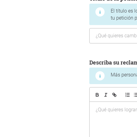
El título es
tu petición 
Describa su recla
Más personas