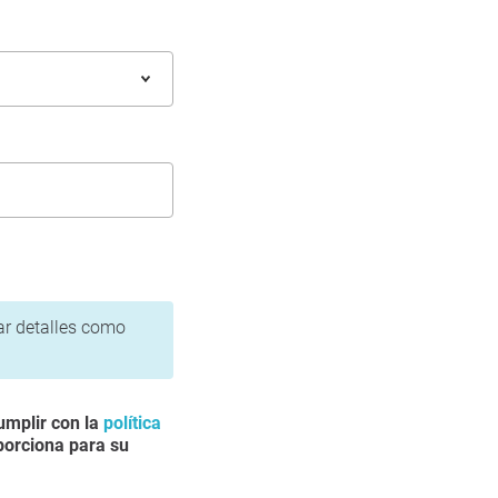
gar detalles como
umplir con la
política
porciona para su