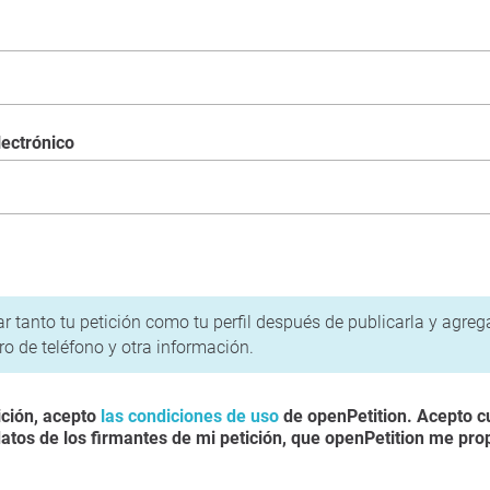
lectrónico
política de privacidad
r tanto tu petición como tu perfil después de publicarla y agre
o de teléfono y otra información.
ición, acepto
las condiciones de uso
de openPetition. Acepto c
atos de los firmantes de mi petición, que openPetition me pro