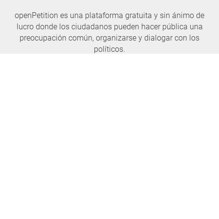
openPetition es una plataforma gratuita y sin ánimo de
lucro donde los ciudadanos pueden hacer pública una
preocupación común, organizarse y dialogar con los
políticos.
No te pierdas ninguna noticia nunca más
SUSCRÍBASE AL BOLETÍN.
openPetition
servicio
Sobre nosotros
Preguntas frecuentes
Prensa
Parlamento de la casa
Elogio, crítica, idea.
E-Voting
Peticiones.
Jurídico
Consejos
Condiciones de uso
Todas las peticiones
Privacidad de datos