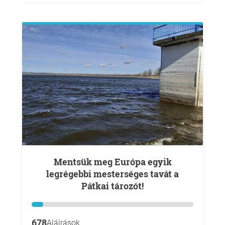
Mentsük meg Európa egyik
legrégebbi mesterséges tavát a
Pátkai tározót!
678
Aláírások