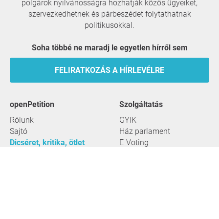
polgárok nyilvánosságra hozhatják közös ügyeiket,
szervezkedhetnek és párbeszédet folytathatnak
politikusokkal.
Soha többé ne maradj le egyetlen hírről sem
FELIRATKOZÁS A HÍRLEVÉLRE
openPetition
szolgáltatás
Rólunk
GYIK
Sajtó
Ház parlament
Dicséret, kritika, ötlet
E-Voting
Petíciók
Jogi szempontok
Útmutató
Felhasználói feltételek
Minden petíció
Adatvédelem
Petíció indítása
Szerkesztőség
Témakörök
Megközelíthetőség