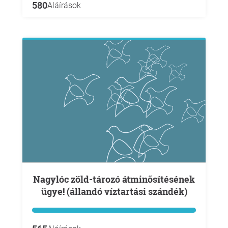
580
Aláírások
Nagylóc zöld-tározó átminősítésének
ügye! (állandó víztartási szándék)