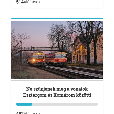
514
Aláírások
Ne szűnjenek meg a vonatok
Esztergom és Komárom között!
492
Aláírások