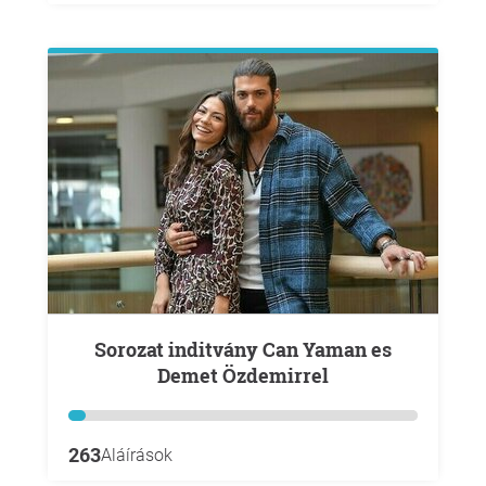
Sorozat inditvány Can Yaman es
Demet Özdemirrel
263
Aláírások