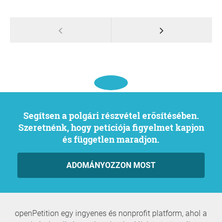
Segítsen a polgári részvétel erősítésében.
Szeretnénk, hogy petíciója figyelmet kapjon
és független maradjon.
ADOMÁNYOZZON MOST
openPetition egy ingyenes és nonprofit platform, ahol a