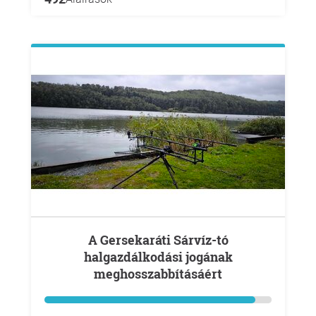
A Gersekaráti Sárvíz-tó
halgazdálkodási jogának
meghosszabbításáért