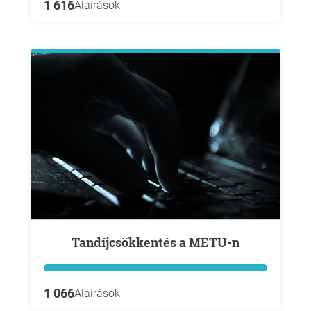
1 616
Aláírások
Tandíjcsökkentés a METU-n
1 066
Aláírások