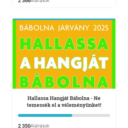
2 366
Aláírások
Hallassa Hangját Bábolna - Ne
temessék el a véleményünket!
2 350
Aláírások