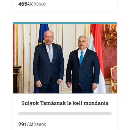
465
Aláírások
Sulyok Tamásnak le kell mondania
291
Aláírások