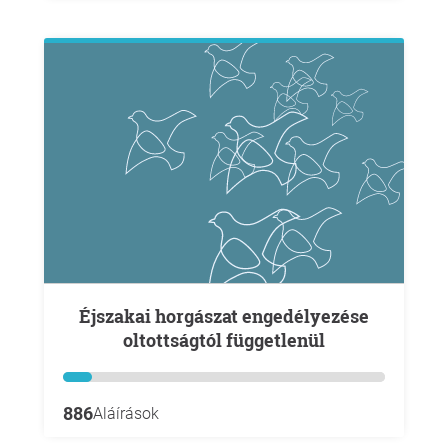
Éjszakai horgászat engedélyezése
oltottságtól függetlenül
886
Aláírások