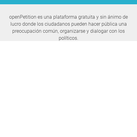
openPetition es una plataforma gratuita y sin ánimo de
lucro donde los ciudadanos pueden hacer pública una
preocupación común, organizarse y dialogar con los
políticos.
No te pierdas ninguna noticia nunca más
SUSCRÍBASE AL BOLETÍN.
openPetition
servicio
Sobre nosotros
Preguntas frecuentes
Prensa
Parlamento de la casa
Elogio, crítica, idea.
E-Voting
Peticiones.
Jurídico
Consejos
Condiciones de uso