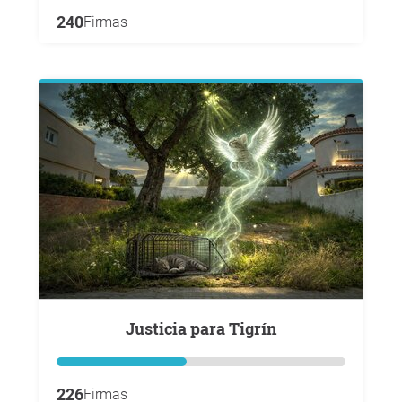
240
Firmas
Justicia para Tigrín
226
Firmas