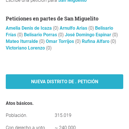
Escribe una petición para
San Miguelito
Peticiones en partes de San Miguelito
Amelia Denis de Icaza
(0)
Arnulfo Arias
(0)
Belisario
Frías
(0)
Belisario Porras
(0)
José Domingo Espinar
(0)
Mateo Iturralde
(0)
Omar Torrijos
(0)
Rufina Alfaro
(0)
Victoriano Lorenzo
(0)
NUEVA DISTRITO DE . PETICIÓN
Atos básicos.
Población.
315.019
Con derecho a voto.
~ 240.000