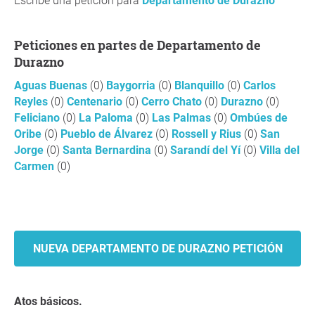
Escribe una petición para
Departamento de Durazno
Peticiones en partes de Departamento de
Durazno
Aguas Buenas
(0)
Baygorria
(0)
Blanquillo
(0)
Carlos
Reyles
(0)
Centenario
(0)
Cerro Chato
(0)
Durazno
(0)
Feliciano
(0)
La Paloma
(0)
Las Palmas
(0)
Ombúes de
Oribe
(0)
Pueblo de Álvarez
(0)
Rossell y Rius
(0)
San
Jorge
(0)
Santa Bernardina
(0)
Sarandí del Yí
(0)
Villa del
Carmen
(0)
NUEVA DEPARTAMENTO DE DURAZNO PETICIÓN
Atos básicos.