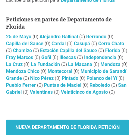
Escribe una petición para
Departamento de Florida
Peticiones en partes de Departamento de
Florida
25 de Mayo
(0)
Alejandro Gallinal
(0)
Berrondo
(0)
Capilla del Sauce
(0)
Cardal
(0)
Casupá
(0)
Cerro Chato
(0)
Chamizo
(0)
Estación Capilla del Sauce
(0)
Florida
(0)
Fray Marcos
(0)
Goñi
(0)
Illescas
(0)
Independencia
(0)
La Cruz
(0)
La Fundación
(0)
La Macana
(0)
Mendoza
(0)
Mendoza Chico
(0)
Montecoral
(0)
Municipio de Sarandí
Grande
(0)
Nico Pérez
(0)
Pintado
(0)
Polanco del Yí
(0)
Pueblo Ferrer
(0)
Puntas de Maciel
(0)
Reboledo
(0)
San
Gabriel
(0)
Valentines
(0)
Veinticinco de Agosto
(0)
NUEVA DEPARTAMENTO DE FLORIDA PETICIÓN