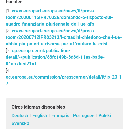
Fuentes
www.europarl.europa.eu/news/it/press-
room/20200115IPR70326/domande-e-risposte-sul-
quadro-finanziario-pluriennale-dell-ue-qfp
www.europarl.europa.eu/news/it/press-
room/20200712IPR83213/i-cittadini-chiedono-che-l-ue-
abbia-piu-poteri-e-risorse-per-affrontare-la-crisi
op.europa.eu/it/publication-
detail/-/publication/83fc149b-3d8d-11ea-ba6e-
01aa75ed71a1
ec.europa.eu/commission/presscorner/detail/it/ip_20_1
7
Otros idiomas disponibles
Deutsch
English
Français
Português
Polski
Svenska