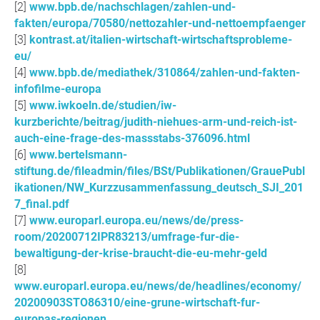
www.bpb.de/nachschlagen/zahlen-und-
fakten/europa/70580/nettozahler-und-nettoempfaenger
kontrast.at/italien-wirtschaft-wirtschaftsprobleme-
eu/
www.bpb.de/mediathek/310864/zahlen-und-fakten-
infofilme-europa
www.iwkoeln.de/studien/iw-
kurzberichte/beitrag/judith-niehues-arm-und-reich-ist-
auch-eine-frage-des-massstabs-376096.html
www.bertelsmann-
stiftung.de/fileadmin/files/BSt/Publikationen/GrauePubl
ikationen/NW_Kurzzusammenfassung_deutsch_SJI_201
7_final.pdf
www.europarl.europa.eu/news/de/press-
room/20200712IPR83213/umfrage-fur-die-
bewaltigung-der-krise-braucht-die-eu-mehr-geld
www.europarl.europa.eu/news/de/headlines/economy/
20200903STO86310/eine-grune-wirtschaft-fur-
europas-regionen