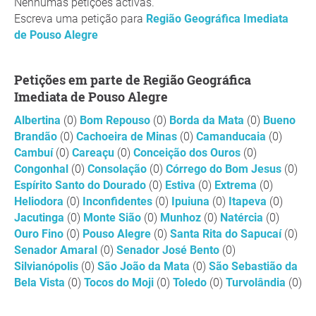
Nenhumas petições activas.
Escreva uma petição para
Região Geográfica Imediata
de Pouso Alegre
Petições em parte de Região Geográfica
Imediata de Pouso Alegre
Albertina
(0)
Bom Repouso
(0)
Borda da Mata
(0)
Bueno
Brandão
(0)
Cachoeira de Minas
(0)
Camanducaia
(0)
Cambuí
(0)
Careaçu
(0)
Conceição dos Ouros
(0)
Congonhal
(0)
Consolação
(0)
Córrego do Bom Jesus
(0)
Espírito Santo do Dourado
(0)
Estiva
(0)
Extrema
(0)
Heliodora
(0)
Inconfidentes
(0)
Ipuiuna
(0)
Itapeva
(0)
Jacutinga
(0)
Monte Sião
(0)
Munhoz
(0)
Natércia
(0)
Ouro Fino
(0)
Pouso Alegre
(0)
Santa Rita do Sapucaí
(0)
Senador Amaral
(0)
Senador José Bento
(0)
Silvianópolis
(0)
São João da Mata
(0)
São Sebastião da
Bela Vista
(0)
Tocos do Moji
(0)
Toledo
(0)
Turvolândia
(0)