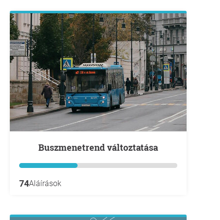
Buszmenetrend változtatása
74
Aláírások