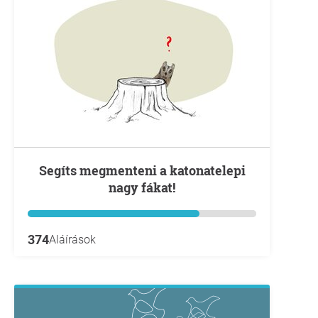
Segíts megmenteni a katonatelepi
nagy fákat!
374
Aláírások