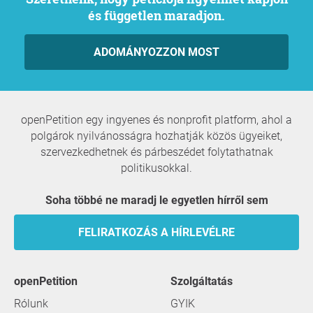
és független maradjon.
ADOMÁNYOZZON MOST
openPetition egy ingyenes és nonprofit platform, ahol a
polgárok nyilvánosságra hozhatják közös ügyeiket,
szervezkedhetnek és párbeszédet folytathatnak
politikusokkal.
Soha többé ne maradj le egyetlen hírről sem
FELIRATKOZÁS A HÍRLEVÉLRE
openPetition
szolgáltatás
Rólunk
GYIK