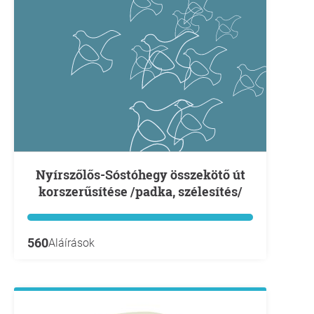
Nyírszőlős-Sóstóhegy összekötő út
korszerűsítése /padka, szélesítés/
560
Aláírások