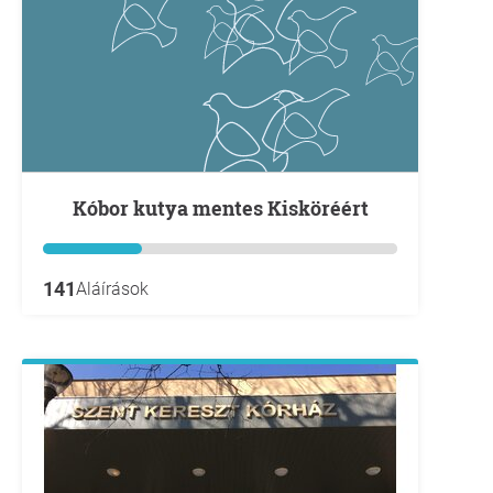
Kóbor kutya mentes Kisköréért
141
Aláírások