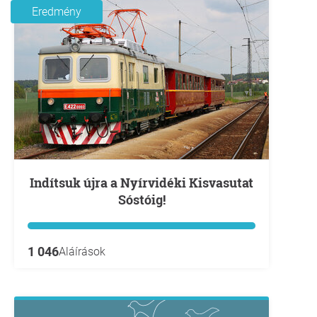
Eredmény
Indítsuk újra a Nyírvidéki Kisvasutat
Sóstóig!
1 046
Aláírások