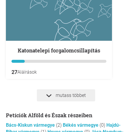
Katonatelepi forgalomcsillapítás
27
Aláírások
mutass többet
Petíciók Alföld és Észak részeiben
Bács-Kiskun vármegye
(2)
Békés vármegye
(0)
Hajdú-
Bihar vármegye
(1)
Heves vármegye
(0)
Jász-Nagykun-