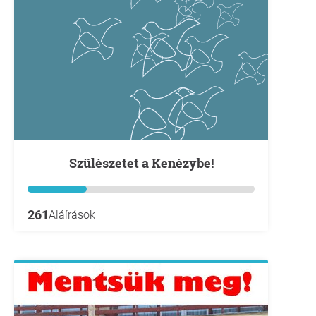
Szülészetet a Kenézybe!
261
Aláírások