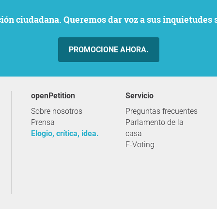
ación ciudadana. Queremos dar voz a sus inquietudes 
PROMOCIONE AHORA.
openPetition
servicio
Sobre nosotros
Preguntas frecuentes
Prensa
Parlamento de la
Elogio, crítica, idea.
casa
E-Voting