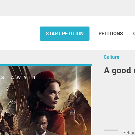
START PETITION
PETITIONS
Culture
A good
Petiti