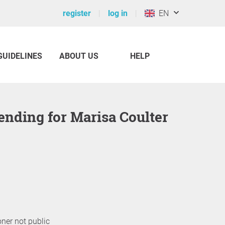
register
log in
EN
GUIDELINES
ABOUT US
HELP
 ending for Marisa Coulter
oner not public