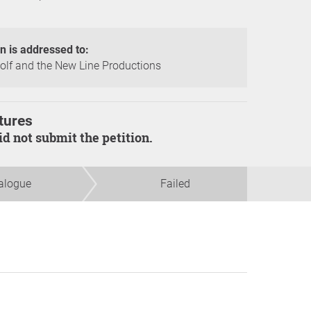
on is addressed to:
lf and the New Line Productions
tures
did not submit the petition.
alogue
Failed