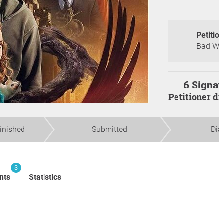
Petiti
Bad Wo
6 Signa
Petitioner 
finished
Submitted
Di
3
nts
Statistics