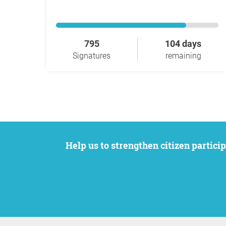
795
104 days
Signatures
remaining
Help us to strengthen citizen participation. We want to support your petition to get the attention it deserves while remaining an