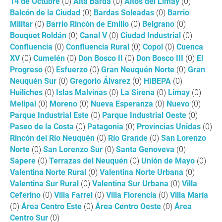
14 de Octubre
(0)
Alta Barda
(0)
Altos del Limay
(0)
Balcón de la Ciudad
(0)
Bardas Soleadas
(0)
Barrio
Militar
(0)
Barrio Rincón de Emilio
(0)
Belgrano
(0)
Bouquet Roldán
(0)
Canal V
(0)
Ciudad Industrial
(0)
Confluencia
(0)
Confluencia Rural
(0)
Copol
(0)
Cuenca
XV
(0)
Cumelén
(0)
Don Bosco II
(0)
Don Bosco III
(0)
El
Progreso
(0)
Esfuerzo
(0)
Gran Neuquén Norte
(0)
Gran
Neuquén Sur
(0)
Gregorio Álvarez
(0)
HIBEPA
(0)
Huiliches
(0)
Islas Malvinas
(0)
La Sirena
(0)
Limay
(0)
Melipal
(0)
Moreno
(0)
Nueva Esperanza
(0)
Nuevo
(0)
Parque Industrial Este
(0)
Parque Industrial Oeste
(0)
Paseo de la Costa
(0)
Patagonia
(0)
Provincias Unidas
(0)
Rincón del Río Neuquén
(0)
Río Grande
(0)
San Lorenzo
Norte
(0)
San Lorenzo Sur
(0)
Santa Genoveva
(0)
Sapere
(0)
Terrazas del Neuquén
(0)
Unión de Mayo
(0)
Valentina Norte Rural
(0)
Valentina Norte Urbana
(0)
Valentina Sur Rural
(0)
Valentina Sur Urbana
(0)
Villa
Ceferino
(0)
Villa Farrel
(0)
Villa Florencia
(0)
Villa María
(0)
Área Centro Este
(0)
Área Centro Oeste
(0)
Área
Centro Sur
(0)