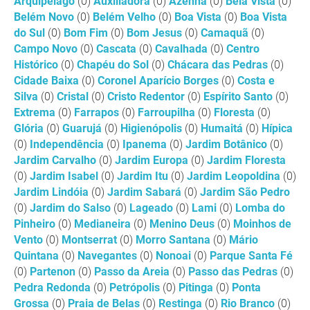
Arquipélago
(0)
Auxiliadora
(0)
Azenha
(0)
Bela Vista
(0)
Belém Novo
(0)
Belém Velho
(0)
Boa Vista
(0)
Boa Vista
do Sul
(0)
Bom Fim
(0)
Bom Jesus
(0)
Camaquã
(0)
Campo Novo
(0)
Cascata
(0)
Cavalhada
(0)
Centro
Histórico
(0)
Chapéu do Sol
(0)
Chácara das Pedras
(0)
Cidade Baixa
(0)
Coronel Aparício Borges
(0)
Costa e
Silva
(0)
Cristal
(0)
Cristo Redentor
(0)
Espírito Santo
(0)
Extrema
(0)
Farrapos
(0)
Farroupilha
(0)
Floresta
(0)
Glória
(0)
Guarujá
(0)
Higienópolis
(0)
Humaitá
(0)
Hípica
(0)
Independência
(0)
Ipanema
(0)
Jardim Botânico
(0)
Jardim Carvalho
(0)
Jardim Europa
(0)
Jardim Floresta
(0)
Jardim Isabel
(0)
Jardim Itu
(0)
Jardim Leopoldina
(0)
Jardim Lindóia
(0)
Jardim Sabará
(0)
Jardim São Pedro
(0)
Jardim do Salso
(0)
Lageado
(0)
Lami
(0)
Lomba do
Pinheiro
(0)
Medianeira
(0)
Menino Deus
(0)
Moinhos de
Vento
(0)
Montserrat
(0)
Morro Santana
(0)
Mário
Quintana
(0)
Navegantes
(0)
Nonoai
(0)
Parque Santa Fé
(0)
Partenon
(0)
Passo da Areia
(0)
Passo das Pedras
(0)
Pedra Redonda
(0)
Petrópolis
(0)
Pitinga
(0)
Ponta
Grossa
(0)
Praia de Belas
(0)
Restinga
(0)
Rio Branco
(0)