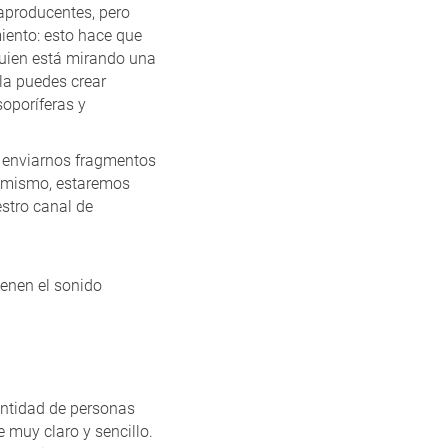
raproducentes, pero
iento: esto hace que
guien está mirando una
la puedes crear
soporíferas y
e enviarnos fragmentos
tú mismo, estaremos
estro canal de
ienen el sonido
antidad de personas
 muy claro y sencillo.