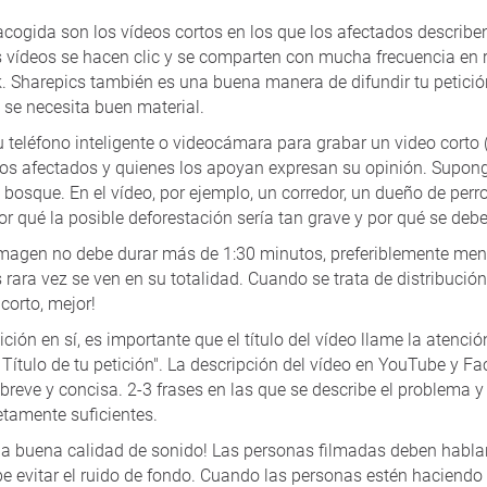
acogida son los vídeos cortos en los que los afectados describe
os vídeos se hacen clic y se comparten con mucha frecuencia en
 Sharepics también es una buena manera de difundir tu petició
 se necesita buen material.
 teléfono inteligente o videocámara para grabar un video corto 
e los afectados y quienes los apoyan expresan su opinión. Supo
n bosque. En el vídeo, por ejemplo, un corredor, un dueño de perro
r qué la posible deforestación sería tan grave y por qué se deber
imagen no debe durar más de 1:30 minutos, preferiblemente me
rara vez se ven en su totalidad. Cuando se trata de distribución
corto, mejor!
ición en sí, es importante que el título del vídeo llame la atenci
– Título de tu petición". La descripción del vídeo en YouTube y 
breve y concisa. 2-3 frases en las que se describe el problema y
etamente suficientes.
na buena calidad de sonido! Las personas filmadas deben hablar
be evitar el ruido de fondo. Cuando las personas estén haciendo