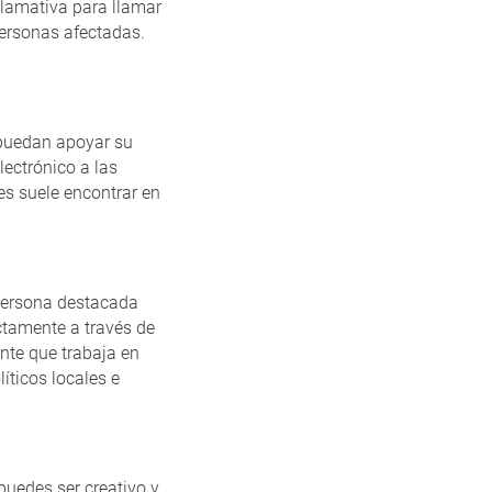
 llamativa para llamar
personas afectadas.
 puedan apoyar su
lectrónico a las
es suele encontrar en
 persona destacada
ctamente a través de
ente que trabaja en
íticos locales e
puedes ser creativo y