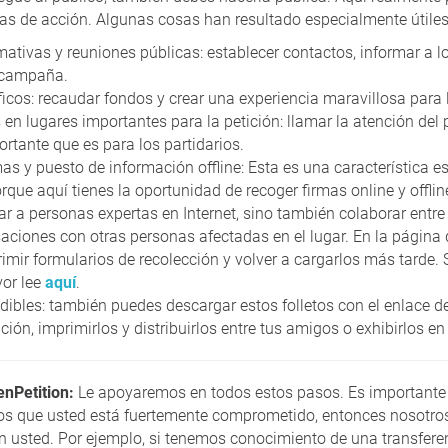
mas de acción. Algunas cosas han resultado especialmente útiles
ativas y reuniones públicas: establecer contactos, informar a l
 campaña.
icos: recaudar fondos y crear una experiencia maravillosa para
en lugares importantes para la petición: llamar la atención del 
ortante que es para los partidarios.
as y puesto de información offline: Esta es una característica e
orque aquí tienes la oportunidad de recoger firmas online y offli
ar a personas expertas en Internet, sino también colaborar entr
aciones con otras personas afectadas en el lugar. En la página 
imir formularios de recolección y volver a cargarlos más tarde. 
vor lee
aquí
.
dibles: también puedes descargar estos folletos con el enlace de
ción, imprimirlos y distribuirlos entre tus amigos o exhibirlos en
nPetition:
Le apoyaremos en todos estos pasos. Es important
os que usted está fuertemente comprometido, entonces nosotro
sted. Por ejemplo, si tenemos conocimiento de una transferen