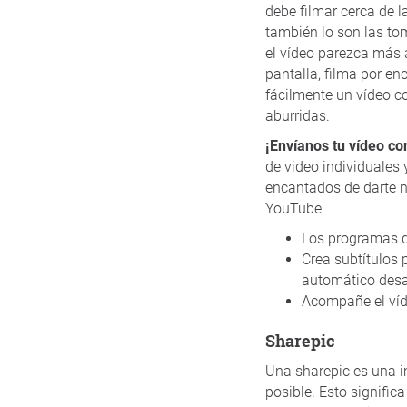
debe filmar cerca de l
también lo son las to
el vídeo parezca más 
pantalla, filma por e
fácilmente un vídeo co
aburridas.
¡Envíanos tu vídeo co
de video individuales 
encantados de darte nu
YouTube.
Los programas d
Crea subtítulos 
automático desa
Acompañe el víd
Sharepic
Una sharepic es una i
posible. Esto signific