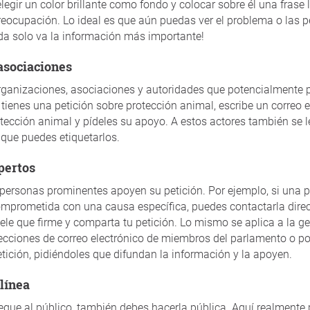
elegir un color brillante como fondo y colocar sobre él una frase
preocupación. Lo ideal es que aún puedas ver el problema o las 
da solo va la información más importante!
 asociaciones
rganizaciones, asociaciones y autoridades que potencialmente
 tienes una petición sobre protección animal, escribe un correo e
tección animal y pídeles su apoyo. A estos actores también se l
í que puedes etiquetarlos.
xpertos
 personas prominentes apoyen su petición. Por ejemplo, si una
mprometida con una causa específica, puedes contactarla dire
dele que firme y comparta tu petición. Lo mismo se aplica a la g
recciones de correo electrónico de miembros del parlamento o pol
tición, pidiéndoles que difundan la información y la apoyen.
 línea
legue al público, también debes hacerla pública. Aquí realmente 