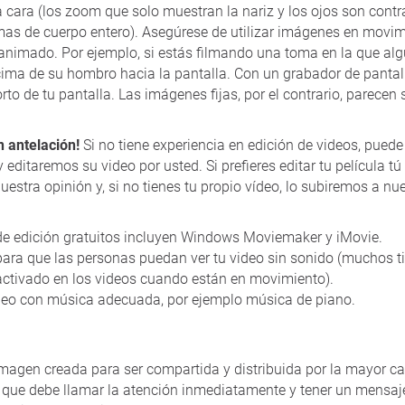
a cara (los zoom que solo muestran la nariz y los ojos son cont
mas de cuerpo entero). Asegúrese de utilizar imágenes en movim
animado. Por ejemplo, si estás filmando una toma en la que al
ncima de su hombro hacia la pantalla. Con un grabador de pantal
rto de tu pantalla. Las imágenes fijas, por el contrario, parecen 
n antelación!
Si no tiene experiencia en edición de videos, pued
y editaremos su video por usted. Si prefieres editar tu película 
estra opinión y, si no tienes tu propio vídeo, lo subiremos a nu
e edición gratuitos incluyen Windows Moviemaker y iMovie.
para que las personas puedan ver tu video sin sonido (muchos t
ctivado en los videos cuando están en movimiento).
eo con música adecuada, por ejemplo música de piano.
magen creada para ser compartida y distribuida por la mayor c
a que debe llamar la atención inmediatamente y tener un mensaje