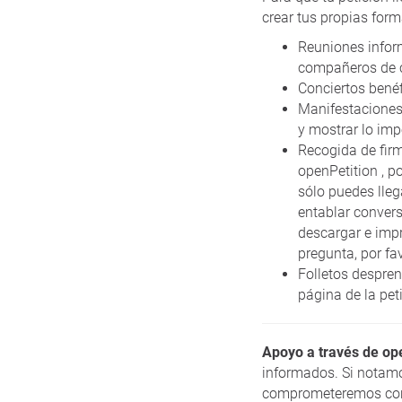
crear tus propias for
Reuniones inform
compañeros de
Conciertos benéf
Manifestaciones 
y mostrar lo imp
Recogida de firm
openPetition , p
sólo puedes lleg
entablar convers
descargar e impr
pregunta, por fa
Folletos despren
página de la peti
Apoyo a través de ope
informados. Si notam
comprometeremos con u