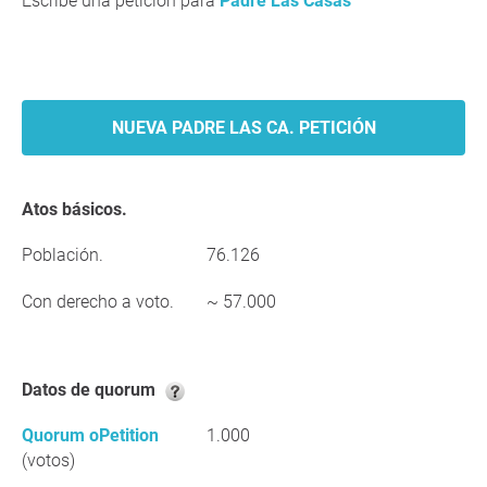
Escribe una petición para
Padre Las Casas
NUEVA PADRE LAS CA. PETICIÓN
Atos básicos.
Población.
76.126
Con derecho a voto.
~ 57.000
Datos de quorum
Quorum oPetition
1.000
(votos)