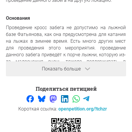
проведение данного забега на другую локацию.
основания
Проведение кросс забега не допустимо на лыжной
базе Фатьянова, как она предусмотрена для катания
на лыжах в зимнее время. Есть много других мест
для проведения этого мероприятия. проведение
данного забега приведёт к порче лыжни, которую из-
за малоснежия очень тяжело поддерживать в
хорошем состоянии!!
Показать больше
Большое спасибо за вашу поддержку,
Максим
, город
Елизово
Поделиться петицией
Вопрос к инициатору
Короткая ссылка:
openpetition.org/!tchzr