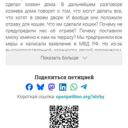
сделал хозяин дома. В дальнейшем разговоре
хозяева дома говорят о том, что могут делать все,
что хотят в своем дворе. И вообще они положили
отраву для кошек. Что им сделали кошки? Почему не
предупредили нас об отраве? Почему поставили
миску именно к нам на террасу? Мы предприняли все
меры и написали заявление в МВД РФ. Но из-за
высокопоставленной должности людей переживаем,
что делом заниматься не будут. Пожалуйста
Показать больше
помогите нам предотвратить данное живодерство и
наказать всех причастных.
Поделиться петицией
основания
ст. 245 п. жестокое обращение с животными
Короткая ссылка:
openpetition.org/!xhrby
Большое спасибо за вашу поддержку,
Сауле
,
Стрежевой
Вопрос к инициатору