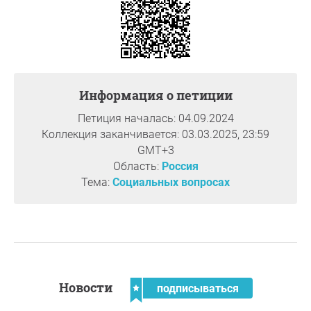
маломобильных граждан и обязательствах перед
ними, в связи с чем, немотивированно отказывают
пассажиру в перелёте либо отказывают в провозе
оборудования на борту.
Именно в подобную ситуацию попал Николай Горев,
Информация о петиции
житель Санкт-Петербурга, который является
инвалидом 1 группы и может осуществлять
Петиция началась: 04.09.2024
ежедневное передвижение только используя кресло-
Коллекция заканчивается: 03.03.2025, 23:59
коляску. В марте 2024 года Николай Горев совершал
GMT+3
очередной авиаперелет и заранее предупредил
Область:
Россия
авиакомпанию-перевозчика о нюансах своего
Тема:
Социальных вопросах
здоровья, предоставив информацию о технических
характеристиках кресла-коляски и электроприставки.
Без каких-либо препятствий он осуществил перелет
авиакомпанией по маршруту «Москва-Варадеро»,
сдав в багажное отделение кресло - коляску, а
электроприставку с аккумулятором к ней –
разместив в салоне воздушного судна.
Новости
подписываться
Однако в обратном направлении «Варадеро-Москва»