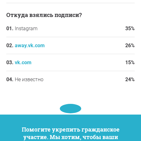
заявлением о компенсации морального ущерба. До
начала рассмотрения дела представители
Откуда взялись подписи?
авиакомпании ответили на досудебную претензию,
где впервые выразили свою позицию. Представители
Instagram
35%
авиакомпании открыто сообщили, что со стороны
Николая Горева не было допущено нарушений, его
away.vk.com
26%
электроприставка соответствовала требованиям, и
была заранее согласована авиакомпанией. Далее
коротко сослались на то, что уполномоченные
vk.com
15%
службы международного аэропорта Варадеро
запросили дополнительную проверку характеристик
Не известно
24%
устройства, но экипаж воздушного судна в условиях
ограниченного времени, принял решение отложить
транспортировку электроприставки. В завершении
ответа на претензию сотрудники авиакомпании
предложили Николаю Гореву скромную компенсацию
морального ущерба и пообещали провести
дополнительные тренинги для персонала, чтобы
Помогите укрепить гражданское
улучшить обслуживание пассажиров лиц с
участие. Мы хотим, чтобы ваши
ограниченными возможностями и инвалидов и