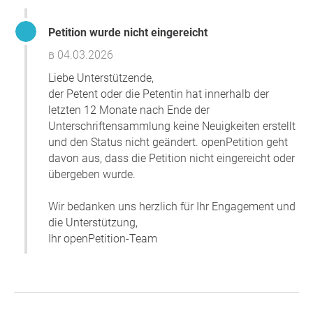
представитель авиакомпании сообщил, что экипаж
самолета не готов провести оценку технических
Petition wurde nicht eingereicht
характеристик электроприставки и предложил
неутешительный вариант: остаться в чужой стране.
в 04.03.2026
Николай Горев попытался выяснить, по какой
Liebe Unterstützende,
причине ему отказано в полете, повторно
der Petent oder die Petentin hat innerhalb der
предоставив технический паспорт электроприставки,
letzten 12 Monate nach Ende der
который подтверждал соответствие емкости батареи
Unterschriftensammlung keine Neuigkeiten erstellt
заявленным авиакомпанией требованиям и
und den Status nicht geändert. openPetition geht
международным стандартам. Причину, по которой
davon aus, dass die Petition nicht eingereicht oder
электроприставку к инвалидному креслу нельзя
übergeben wurde.
провозить в самолете, сотрудники авиакомпании не
смогли объяснить. Николай Горев находился в
Wir bedanken uns herzlich für Ihr Engagement und
шоковом состоянии от отсутствия конструктивной
die Unterstützung,
коммуникации с представителями авиакомпании. В
Ihr openPetition-Team
решении ситуации не помогли переговоры даже с
капитаном воздушного судна. Сотрудники
авиакомпании отказали. В Москву Николай Горев
все-таки улетел, но электроприставку был вынужден
оставить в международном аэропорту Варадеро.