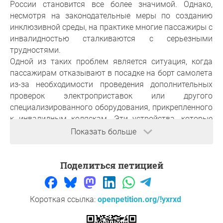
России становится все более значимой. Однако,
несмотря на законодательные меры по созданию
инклюзивной среды, на практике многие пассажиры с
инвалидностью сталкиваются с серьезными
трудностями.
Одной из таких проблем является ситуация, когда
пассажирам отказывают в посадке на борт самолета
из-за необходимости проведения дополнительных
проверок электроприставок или другого
специализированного оборудования, прикрепленного
к инвалидным коляскам. Эти устройства, которые
обеспечивают повышенную мобильность и
Показать больше
независимость для людей с ограниченными
возможностями, требуют от авиакомпаний
Поделиться петицией
тщательной проверки на соответствие их правилам и
стандартам безопасности. Зачастую представители
авиакомпании не компетентны и недостаточно
информированы о правилах перевозки подобного
Короткая ссылка:
openpetition.org/!yxrxd
оборудования (в том числе правил собственной
авиакомпании), не осведомлены о правах