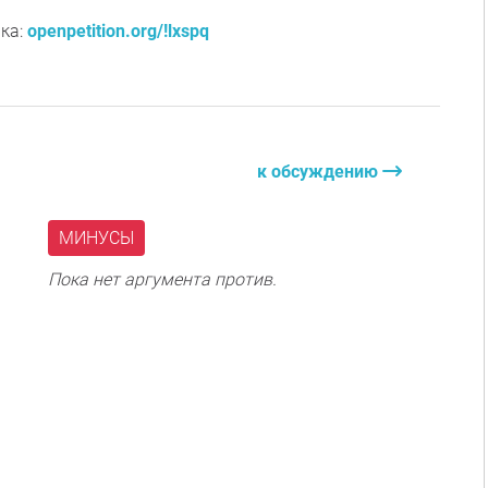
ка:
openpetition.org/!lxspq
к обсуждению
МИНУСЫ
Пока нет аргумента против.