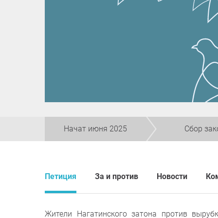
Начат июня 2025
Сбор зак
Петиция
За и против
Новости
Ко
Жители Нагатинского затона против выруб