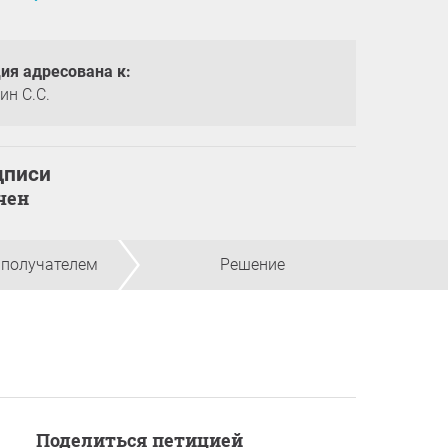
ия адресована к:
ин С.С.
дписи
нчен
 получателем
Решение
Поделиться петицией