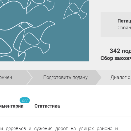
Петиц
Собян
342 по
Сбор зако
ончен
Подготовить подачу
Диалог с
277
мментарии
Статистика
ки деревьев и сужения дорог на улицах района и