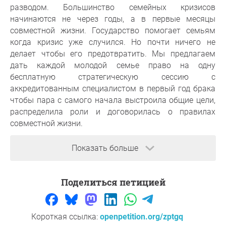
разводом. Большинство семейных кризисов
начинаются не через годы, а в первые месяцы
совместной жизни. Государство помогает семьям
когда кризис уже случился. Но почти ничего не
делает чтобы его предотвратить. Мы предлагаем
дать каждой молодой семье право на одну
бесплатную стратегическую сессию с
аккредитованным специалистом в первый год брака
чтобы пара с самого начала выстроила общие цели,
распределила роли и договорилась о правилах
совместной жизни.
Показать больше
основания
По данным Росстата, коэффициент разводимости в
Поделиться петицией
2023 году составил 4,7 на 1000 человек населения.
Исследования показывают что большинство
конфликтов в семье связаны с несогласованностью
ожиданий, нераспределёнными ролями и отсутствием
Короткая ссылка:
openpetition.org/zptgq